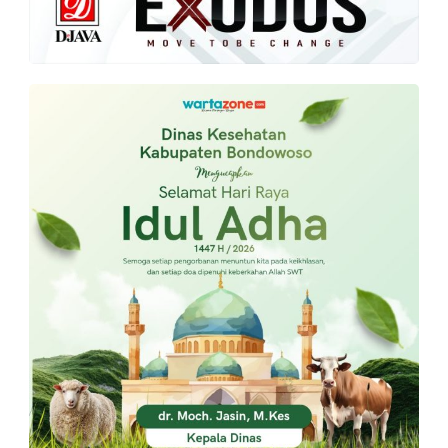
PT.
Balqis
Cyber
Media
Sejahtera