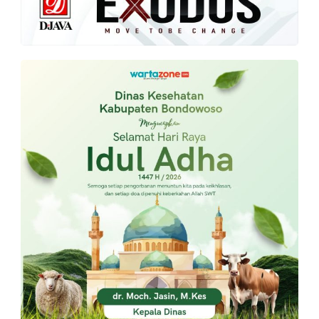
PT.
Balqis
Cyber
Media
Sejahtera