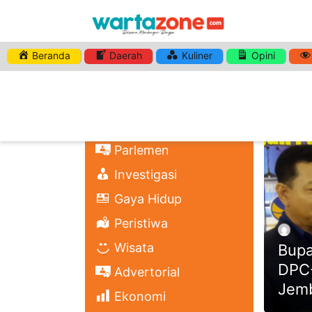
Beranda
Daerah
Kuliner
Opini
HASHTA
Nasional
Regional
Headli
Politik
Parlemen
Investigasi
Gaya Hidup
Peristiwa
Wisata
Bupa
DPC-
Advertorial
Jem
Ekonomi