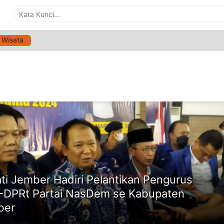
Wisata
G:
PELANTIKAN PENGURUS DPC-DPRT PARTAI NASDEM
ne
ti Jember Hadiri Pelantikan Pengurus
DPRt Partai NasDem se Kabupaten
ber