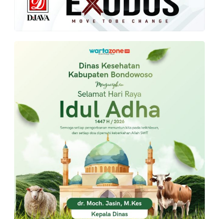
PT.
Balqis
Cyber
Media
Sejahtera