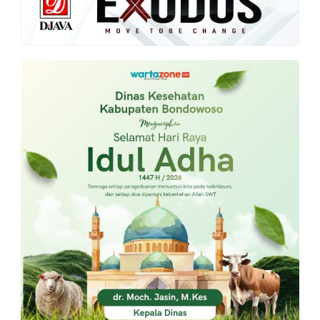
PT.
Balqis
Cyber
Media
Sejahtera