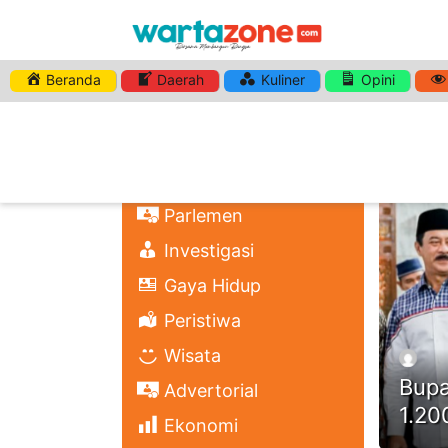
Beranda
Daerah
Kuliner
Opini
HASHTA
Nasional
Regional
Headli
Politik
Parlemen
Investigasi
Gaya Hidup
Peristiwa
Wisata
Bupa
Advertorial
1.20
Ekonomi