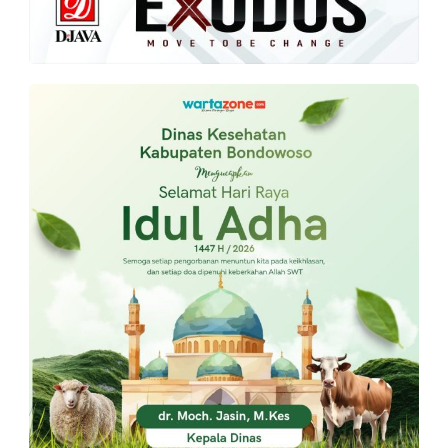
PT.
Balqis
Cyber
Media
Sejahtera