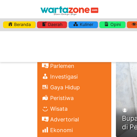
Beranda
Daerah
Kuliner
Opini
HASHTA
Nasional
Regional
Headli
Politik
Parlemen
Investigasi
Gaya Hidup
Peristiwa
Wisata
Bupa
Advertorial
di P
Ekonomi