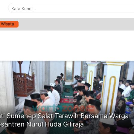
Wisata
G:
PONDOK PESANTREN NURUL HUDA BUNBARU
ne
ti Sumenep Salat Tarawih Bersama Warga
esantren Nurul Huda Giliraja