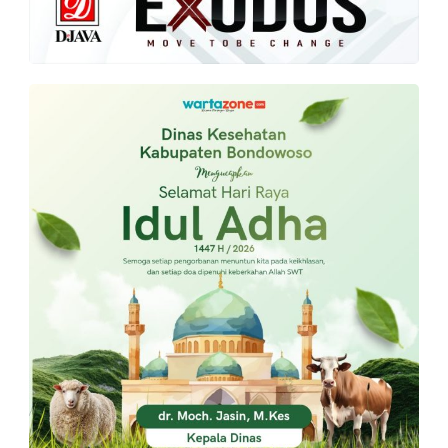
PT.
Balqis
Cyber
Media
Sejahtera