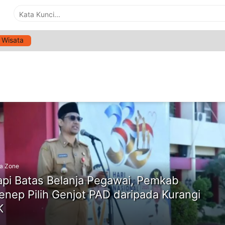
Wisata
G:
PPPK SUMENEP
ne
a Zone
pi Batas Belanja Pegawai, Pemkab
nep Pilih Genjot PAD daripada Kurangi
K