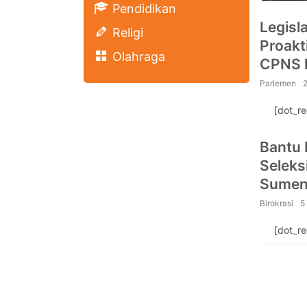
Pendidikan
Legisl
Religi
Proakt
Olahraga
CPNS 
Parlemen
2
[dot_r
Bantu 
Selek
Sumene
Tes S
Birokrasi
5
[dot_r