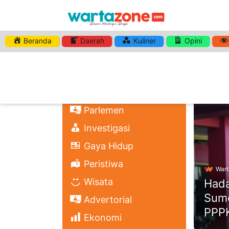
Beranda
Daerah
Kuliner
Opini
HASHTA
Nasional
Regional
Headli
Politik
Parlemen
Investigasi
Gaya Hidup
Peristiwa
Wart
Wisata
Hada
Sume
Advertorial
PPP
Ekonomi