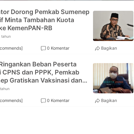
ator Dorong Pemkab Sumenep
if Minta Tambahan Kuota
ke KemenPAN-RB
 tahun
ecommends]
0 Komentar
Bagikan
Ringankan Beban Peserta
si CPNS dan PPPK, Pemkab
p Gratiskan Vaksinasi dan
wab
 tahun
ecommends]
0 Komentar
Bagikan