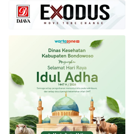
PT.
Balqis
Cyber
Media
Sejahtera