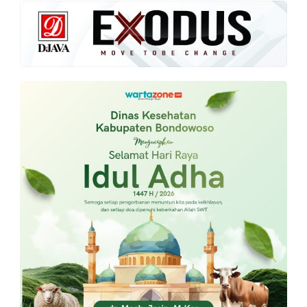
PT.
Balqis
Cyber
Media
Sejahtera