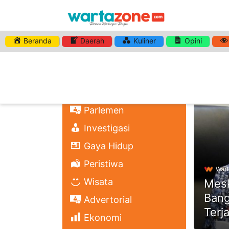
Beranda
Daerah
Kuliner
Opini
HASHTA
Nasional
Regional
Headli
Politik
Parlemen
Investigasi
Gaya Hidup
Peristiwa
Wart
Wisata
Mesk
Bang
Advertorial
Terj
Ekonomi