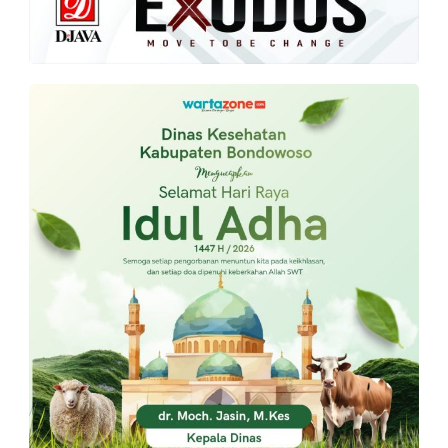
PT.
Balqis
Cyber
Media
Sejahtera