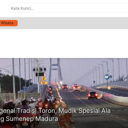
Wisata
G:
TRADISI TORON
ne
enal Tradisi Toron, Mudik Spesial Ala
ng Sumenep Madura