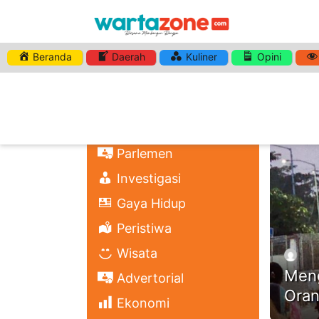
Beranda
Daerah
Kuliner
Opini
HASHTA
Nasional
Regional
Headli
Politik
Parlemen
Investigasi
Gaya Hidup
Peristiwa
Wisata
Meng
Advertorial
Ora
Ekonomi