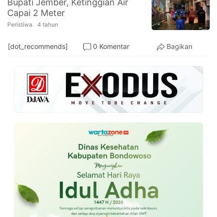
Bupati Jember, Ketinggian Air
PT.
Capai 2 Meter
Balqis
Cyber
Peristiwa
4 tahun
Media
Sejahtera
[dot_recommends]
0 Komentar
Bagikan