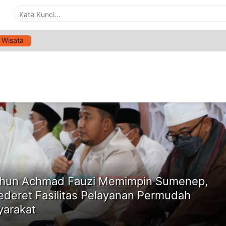
Wisata
G:
UJI KIR
ne
hun Achmad Fauzi Memimpin Sumenep,
Sederet Fasilitas Pelayanan Permudah
arakat