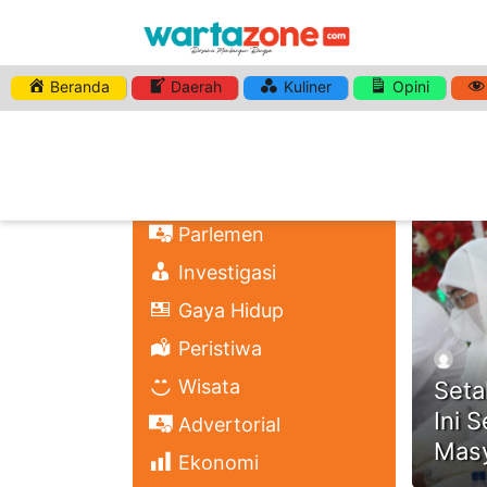
Beranda
Daerah
Kuliner
Opini
HASHTA
Nasional
Regional
Headli
Politik
Parlemen
Investigasi
Gaya Hidup
Peristiwa
Wisata
Seta
Ini 
Advertorial
Masy
Ekonomi