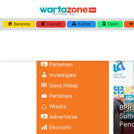
Beranda
Daerah
Kuliner
Opini
HASHTA
Nasional
Regional
Headli
Politik
Parlemen
Investigasi
Gaya Hidup
Peristiwa
Wart
Wisata
BPRS
Sume
Advertorial
Pen
Ekonomi