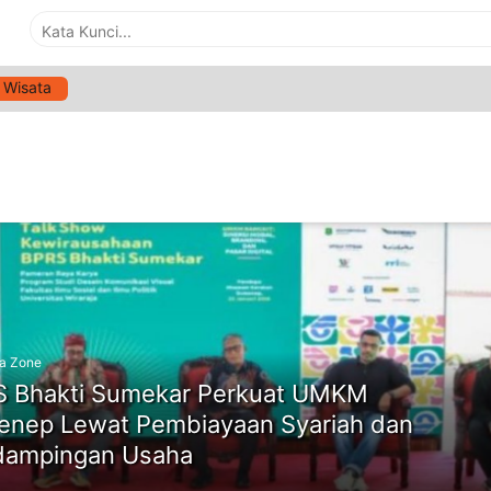
Wisata
G:
UMKM MADURA
ne
a Zone
 Bhakti Sumekar Perkuat UMKM
nep Lewat Pembiayaan Syariah dan
dampingan Usaha