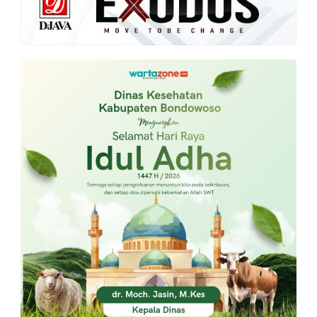
PT.
Balqis
Cyber
Media
Sejahtera