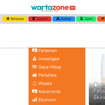
Beranda
Daerah
Kuliner
Opini
HASHTA
Nasional
Regional
Headli
Politik
Parlemen
Investigasi
Gaya Hidup
Peristiwa
Wisata
Pelu
Advertorial
Skin
Ekonomi