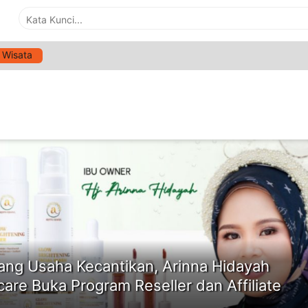
Wisata
G:
USAHA MODAL KECIL
ne
ang Usaha Kecantikan, Arinna Hidayah
care Buka Program Reseller dan Affiliate