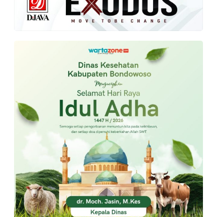
PT.
Balqis
Cyber
Media
Sejahtera