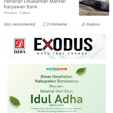
Pemeran Dikabarkan Mantan
PT.
Karyawan Bank
Balqis
Cyber
Peristiwa
5 tahun
Media
Sejahtera
[dot_recommends]
0 Komentar
Bagikan