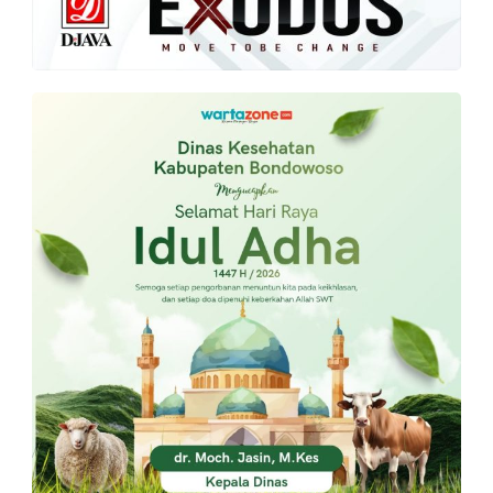
PT.
Balqis
Cyber
Media
Sejahtera