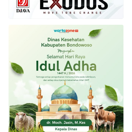
PT.
Balqis
Cyber
Media
Sejahtera