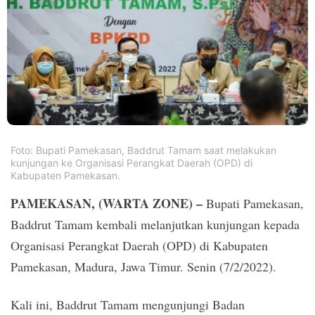
PT.
Balqis
Cyber
Media
Sejahtera
Foto: Bupati Pamekasan, Baddrut Tamam saat melakukan
kunjungan ke Organisasi Perangkat Daerah (OPD) di
Kabupaten Pamekasan.
PAMEKASAN, (WARTA ZONE) –
Bupati Pamekasan,
Baddrut Tamam kembali melanjutkan kunjungan kepada
Organisasi Perangkat Daerah (OPD) di Kabupaten
Pamekasan, Madura, Jawa Timur. Senin (7/2/2022).
Kali ini, Baddrut Tamam mengunjungi Badan