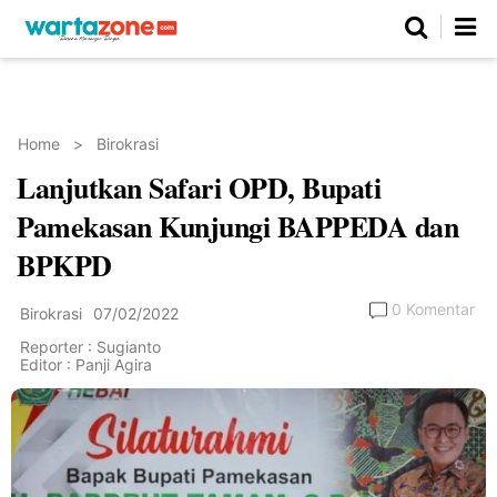
Netizen
Beranda
Daerah
Kuliner
Opini
Nasional
Regional
Politik
Parlemen
Investigasi
Gaya Hidup
Peristiwa
Wisata
Advertorial
Ekonomi
Pendidikan
Religi
Olahraga
Home
>
Birokrasi
Lanjutkan Safari OPD, Bupati
Beranda
About Us
Contact Us
Hak Jawab
Kode Etik
Pedoman Media Siber
Redaksi
Pamekasan Kunjungi BAPPEDA dan
BPKPD
0 Komentar
Birokrasi
07/02/2022
Reporter : Sugianto
Editor : Panji Agira
©
Copyright
2026