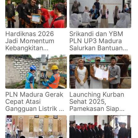
Hardiknas 2026
Srikandi dan YBM
Jadi Momentum
PLN UP3 Madura
Kebangkitan
Salurkan Bantuan
Pendidikan, Bupati
Alat Tulis untuk
Pamekasan Ajak
Siswa Sekolah
Semua Elemen
Rakyat di
Bergerak Bersama
Pamekasan
PLN Madura Gerak
Launching Kurban
Cepat Atasi
Sehat 2025,
Gangguan Listrik di
Pamekasan Siap
IBS PKMKK
Jadi Lumbung Sapi
Pamekasan