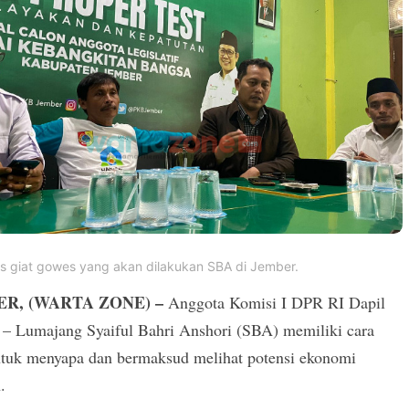
lis giat gowes yang akan dilakukan SBA di Jember.
R, (WARTA ZONE) –
Anggota Komisi I DPR RI Dapil
 – Lumajang Syaiful Bahri Anshori (SBA) memiliki cara
ntuk menyapa dan bermaksud melihat potensi ekonomi
.