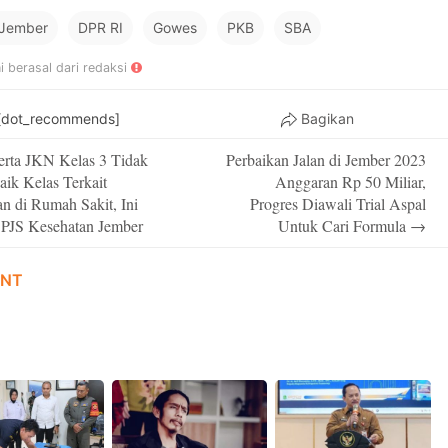
 Jember
DPR RI
Gowes
PKB
SBA
ni berasal dari redaksi
[dot_recommends]
Bagikan
erta JKN Kelas 3 Tidak
Perbaikan Jalan di Jember 2023
on
aik Kelas Terkait
Anggaran Rp 50 Miliar,
n di Rumah Sakit, Ini
Progres Diawali Trial Aspal
PJS Kesehatan Jember
Untuk Cari Formula
→
NT