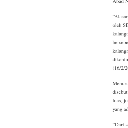
Abad N
“Alasan
oleh SB
kalang
bersep
kalanga
dikonf
(16/2/2
Menurut
disebut
luas, j
yang ad
“Dari 