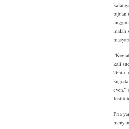
kalang
tujuan 
anggota
malah s
masyar
“Kegiat
kali su
Tentu u
kegiata
even,” 
Institut
Pria y
menyamp