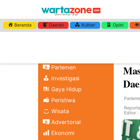
Beranda
Daerah
Kuliner
Opini
Home
Nasional
Ang
Regional
Gia
Politik
Mas
Parlemen
Investigasi
Dae
Gaya Hidup
Parlem
Peristiwa
Reporter
Wisata
Editor 
Advertorial
Ekonomi