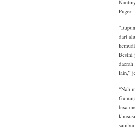
Nantin
Puger.
“Itupun
dari a
kemudia
Besini 
daerah
lain,” j
“Nah in
Gunung
bisa me
khususn
sambun