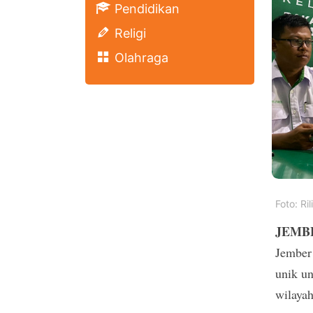
Pendidikan
Religi
Olahraga
Foto: Ri
JEMBE
Jember
unik u
wilayah