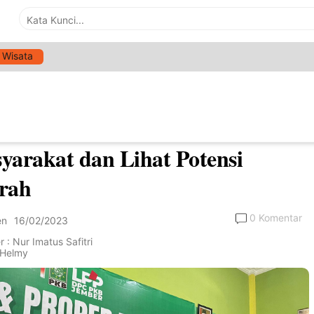
Wisata
>
Parlemen
gota DPR RI Asal Jember Pilih
t Gowes, Serap Aspirasi
yarakat dan Lihat Potensi
rah
0 Komentar
en
16/02/2023
 : Nur Imatus Safitri
: Helmy