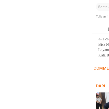
Berita
Tulisan i
Post
←
Pes
navigati
Bisa N
Layana
Kata B
COMME
DARI