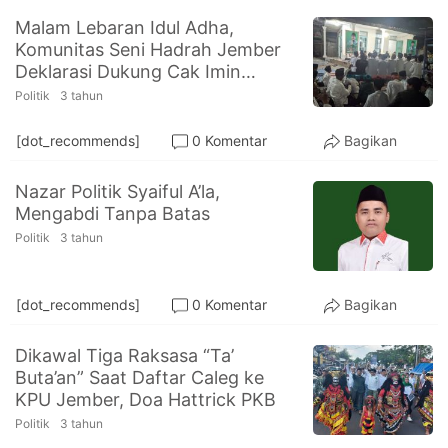
Malam Lebaran Idul Adha,
Komunitas Seni Hadrah Jember
Deklarasi Dukung Cak Imin
Capres 2024
Politik
3 tahun
[dot_recommends]
0 Komentar
Bagikan
Nazar Politik Syaiful A’la,
Mengabdi Tanpa Batas
Politik
3 tahun
[dot_recommends]
0 Komentar
Bagikan
Dikawal Tiga Raksasa “Ta’
Buta’an” Saat Daftar Caleg ke
KPU Jember, Doa Hattrick PKB
Politik
3 tahun