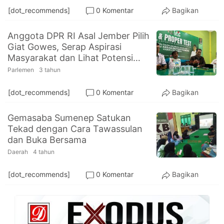
[dot_recommends]
0 Komentar
Bagikan
Anggota DPR RI Asal Jember Pilih
Giat Gowes, Serap Aspirasi
Masyarakat dan Lihat Potensi
Daerah
Parlemen
3 tahun
[dot_recommends]
0 Komentar
Bagikan
Gemasaba Sumenep Satukan
Tekad dengan Cara Tawassulan
dan Buka Bersama
Daerah
4 tahun
[dot_recommends]
0 Komentar
Bagikan