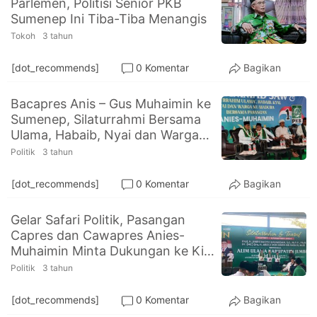
Parlemen, Politisi Senior PKB
PT.
Sumenep Ini Tiba-Tiba Menangis
Balqis
Cyber
Tokoh
3 tahun
Media
Sejahtera
[dot_recommends]
0 Komentar
Bagikan
Bacapres Anis – Gus Muhaimin ke
Sumenep, Silaturrahmi Bersama
Ulama, Habaib, Nyai dan Warga
NU Madura
Politik
3 tahun
[dot_recommends]
0 Komentar
Bagikan
Gelar Safari Politik, Pasangan
Capres dan Cawapres Anies-
Muhaimin Minta Dukungan ke Kiai
se Kabupaten Jember
Politik
3 tahun
[dot_recommends]
0 Komentar
Bagikan