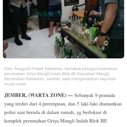
PT.
Balqis
Cyber
Media
Sejahtera
Foto: Anggota Polsek Kaliwates, bersama petugas keamanan
perumahan Griya Mangli Indah Blok BE Kelurahan Mangli,
Kecamatan Kaliwates, Jember, saat mengamankan sejumlah
muda-mudi.
JEMBER, (WARTA ZONE) —
Sebanyak 9 pemuda
yang terdiri dari 4 perempuan, dan 5 laki-laki diamankan
polisi saat berada di dalam rumah, yg berlokasi di
komplek perumahan Griya Mangli Indah Blok BE