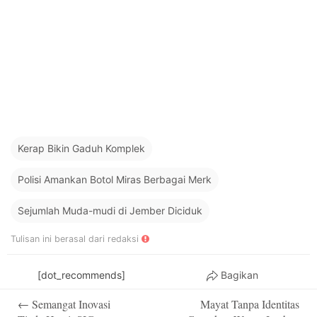
Kerap Bikin Gaduh Komplek
Polisi Amankan Botol Miras Berbagai Merk
Sejumlah Muda-mudi di Jember Diciduk
Tulisan ini berasal dari redaksi
[dot_recommends]
Bagikan
Post
←
Semangat Inovasi
Mayat Tanpa Identitas
navigation