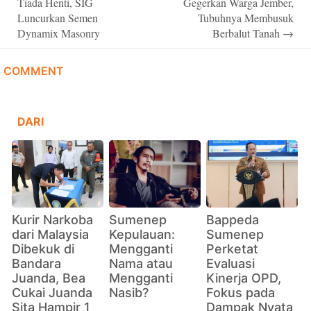
Tiada Henti, SIG
Gegerkan Warga Jember,
Luncurkan Semen
Tubuhnya Membusuk
Dynamix Masonry
Berbalut Tanah
→
COMMENT
DARI
Kurir Narkoba
Sumenep
Bappeda
dari Malaysia
Kepulauan:
Sumenep
Dibekuk di
Mengganti
Perketat
Bandara
Nama atau
Evaluasi
Juanda, Bea
Mengganti
Kinerja OPD,
Cukai Juanda
Nasib?
Fokus pada
Sita Hampir 1
Dampak Nyata