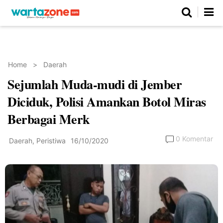
Netizen
Beranda
Daerah
Kuliner
Opini
Nasional
Regional
Politik
Parlemen
Investigasi
Gaya Hidup
Peristiwa
Wisata
Advertorial
Ekonomi
Pendidikan
Religi
Olahraga
Home
>
Daerah
Sejumlah Muda-mudi di Jember
Beranda
About Us
Contact Us
Hak Jawab
Kode Etik
Pedoman Media Siber
Redaksi
Diciduk, Polisi Amankan Botol Miras
Berbagai Merk
0 Komentar
Daerah
,
Peristiwa
16/10/2020
©
Copyright
2026