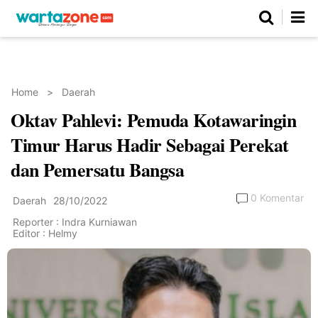
Netizen
Beranda
Daerah
Kuliner
Opini
Nasional
Regional
Politik
Parlemen
Investigasi
Gaya Hidup
Peristiwa
Wisata
Advertorial
Ekonomi
Pendidikan
Religi
Olahraga
Home
>
Daerah
Oktav Pahlevi: Pemuda Kotawaringin
Beranda
About Us
Contact Us
Hak Jawab
Kode Etik
Pedoman Media Siber
Redaksi
Timur Harus Hadir Sebagai Perekat
dan Pemersatu Bangsa
0 Komentar
Daerah
28/10/2022
Reporter : Indra Kurniawan
Editor : Helmy
©
Copyright
2026