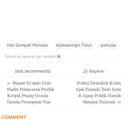
Hari Sumpah Pemuda
Kotawaringin Timur
pemuda
Tulisan ini berasal dari redaksi
[dot_recommends]
Bagikan
Post
←
Bupati Ya’atulo Gulo
Politisi Demokrat Kotim
navigation
Hadiri Peluncuran Produk
Ajak Pemuda Turut Serta
Keripik Pisang Osseda
di Ajang Politik Daerah
Faolala Perempuan Nias
Maupun Nasional
→
COMMENT