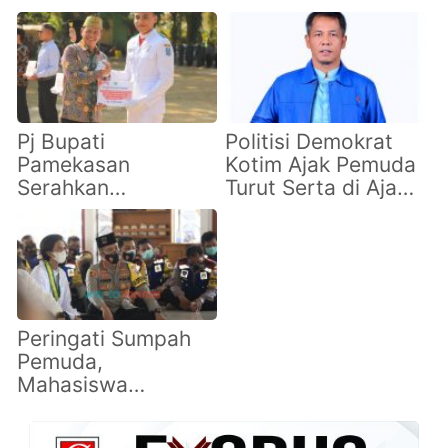
Pj Bupati
Politisi Demokrat
Pamekasan
Kotim Ajak Pemuda
Serahkan
Turut Serta di Ajang
Penghargaan
Politik Daerah
Pemuda Berprestasi
Maupun Nasional
di Hari Sumpah
Pemuda
Peringati Sumpah
Pemuda,
Mahasiswa
Surabaya Gelar Aksi
Tausiyah