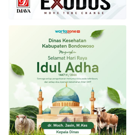
PT.
Balqis
Cyber
Media
Sejahtera