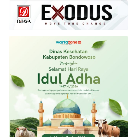
PT.
Balqis
Cyber
Media
Sejahtera