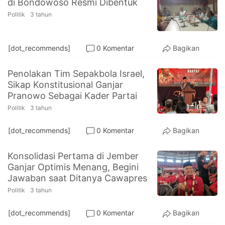
di Bondowoso Resmi Dibentuk
PT.
Balqis
Politik
3 tahun
Cyber
Media
Sejahtera
[dot_recommends]
0 Komentar
Bagikan
Penolakan Tim Sepakbola Israel,
Sikap Konstitusional Ganjar
Pranowo Sebagai Kader Partai
Politik
3 tahun
[dot_recommends]
0 Komentar
Bagikan
Konsolidasi Pertama di Jember
Ganjar Optimis Menang, Begini
Jawaban saat Ditanya Cawapres
Politik
3 tahun
[dot_recommends]
0 Komentar
Bagikan