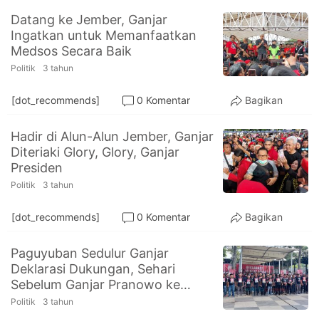
Datang ke Jember, Ganjar
Ingatkan untuk Memanfaatkan
Medsos Secara Baik
Politik
3 tahun
[dot_recommends]
0 Komentar
Bagikan
Hadir di Alun-Alun Jember, Ganjar
Diteriaki Glory, Glory, Ganjar
Presiden
Politik
3 tahun
[dot_recommends]
0 Komentar
Bagikan
Paguyuban Sedulur Ganjar
Deklarasi Dukungan, Sehari
Sebelum Ganjar Pranowo ke
Jember
Politik
3 tahun