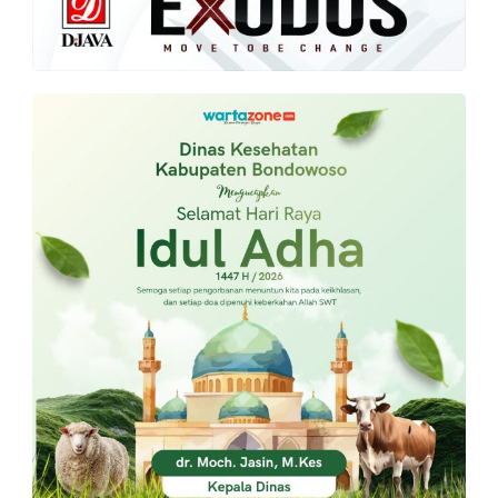
PT.
Balqis
Cyber
Media
Sejahtera