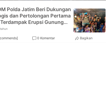
DM Polda Jatim Beri Dukungan
ogis dan Pertolongan Pertama
 Terdampak Erupsi Gunung
u
 tahun
ecommends]
0 Komentar
Bagikan