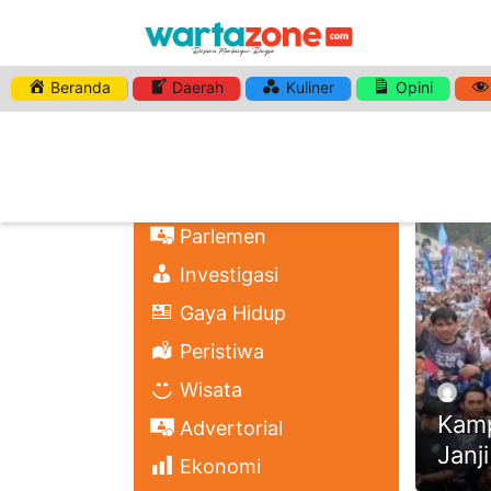
Beranda
Daerah
Kuliner
Opini
HASHTA
Nasional
Regional
Headli
Politik
Parlemen
Investigasi
Gaya Hidup
Peristiwa
Wisata
Kamp
Advertorial
Janj
Ekonomi