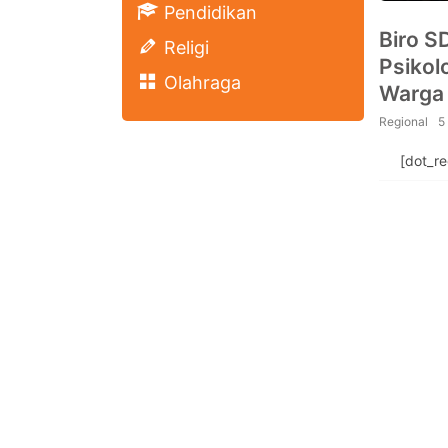
Pendidikan
Biro S
Religi
Psikol
Olahraga
Warga
Semer
Regional
5
[dot_r