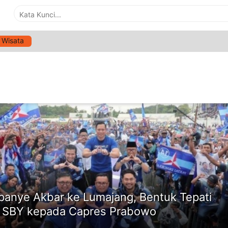
Wisata
G:
KABUPATEN LUMAJANG
ne
anye Akbar ke Lumajang, Bentuk Tepati
i SBY kepada Capres Prabowo