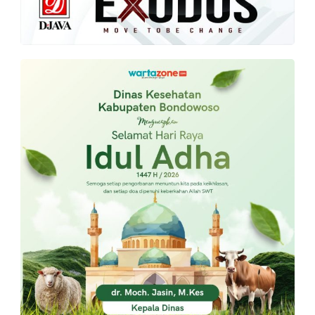
PT.
Balqis
Cyber
Media
Sejahtera