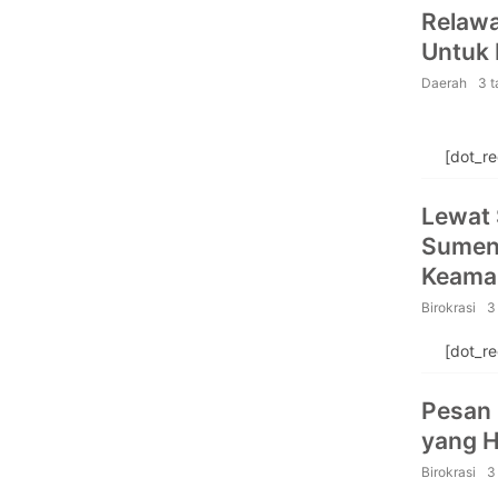
Relawa
Untuk 
Daerah
3 
[dot_r
Lewat 
Sumen
Keaman
Birokrasi
3
[dot_r
Pesan 
yang 
Birokrasi
3