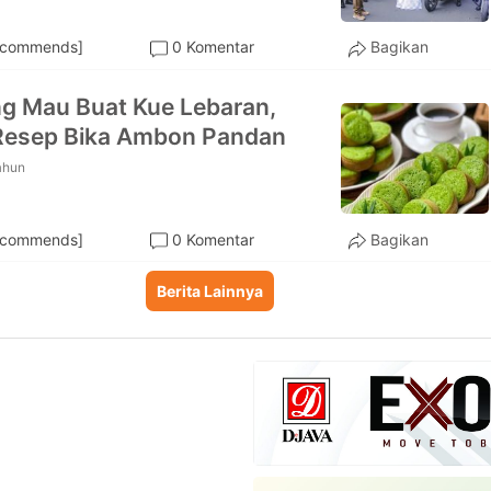
ecommends]
0 Komentar
Bagikan
g Mau Buat Kue Lebaran,
Resep Bika Ambon Pandan
ahun
ecommends]
0 Komentar
Bagikan
Berita Lainnya