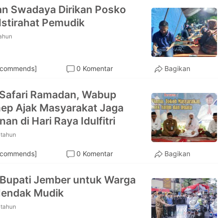
n Swadaya Dirikan Posko
Istirahat Pemudik
tahun
ecommends]
0 Komentar
Bagikan
Safari Ramadan, Wabup
ep Ajak Masyarakat Jaga
an di Hari Raya Idulfitri
 tahun
ecommends]
0 Komentar
Bagikan
Bupati Jember untuk Warga
Hendak Mudik
 tahun