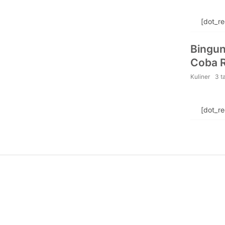
[dot_r
Bingun
Coba 
Kuliner
3 t
[dot_r