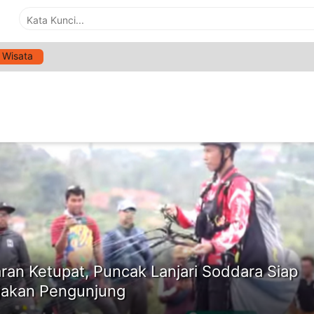
Wisata
G:
LEBARAN
ne
ran Ketupat, Puncak Lanjari Soddara Siap
akan Pengunjung