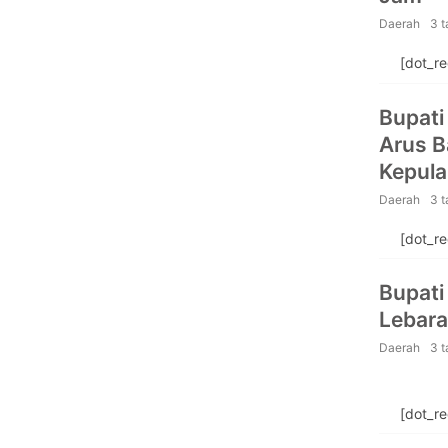
Daerah
3 
[dot_r
Bupati
Arus B
Kepula
Daerah
3 
[dot_r
Bupati
Lebar
Daerah
3 
[dot_r