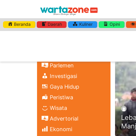
Beranda
Daerah
Kuliner
Opini
HASHTA
Nasional
Regional
Headli
Politik
Parlemen
Investigasi
Gaya Hidup
Peristiwa
Wisata
Leba
Advertorial
Manj
Ekonomi