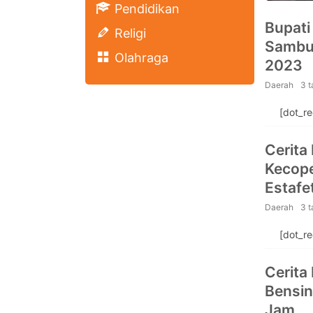
Pendidikan
Bupati
Religi
Sambut
Olahraga
2023
Daerah
3 
[dot_r
Cerita
Kecope
Estafe
Daerah
3 
[dot_r
Cerita
Bensin
Jam