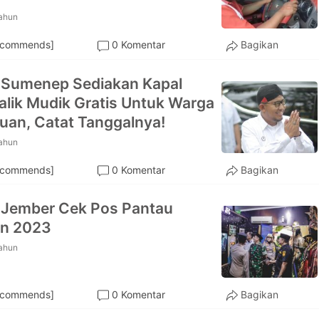
tahun
ecommends]
0 Komentar
Bagikan
 Sumenep Sediakan Kapal
alik Mudik Gratis Untuk Warga
uan, Catat Tanggalnya!
tahun
ecommends]
0 Komentar
Bagikan
 Jember Cek Pos Pantau
an 2023
tahun
ecommends]
0 Komentar
Bagikan