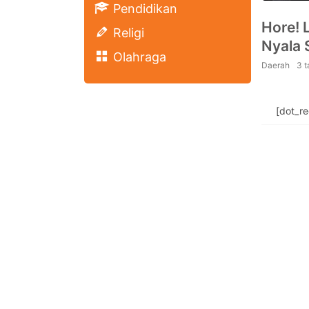
Pendidikan
Hore! L
Religi
Nyala 
Olahraga
Daerah
3 
[dot_r