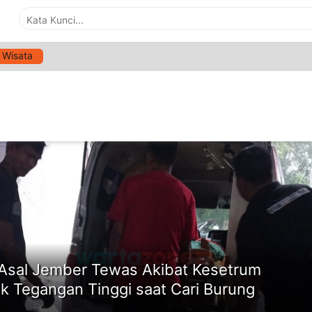
Wisata
G:
LISTRIK
ne
 Asal Jember Tewas Akibat Kesetrum
rik Tegangan Tinggi saat Cari Burung