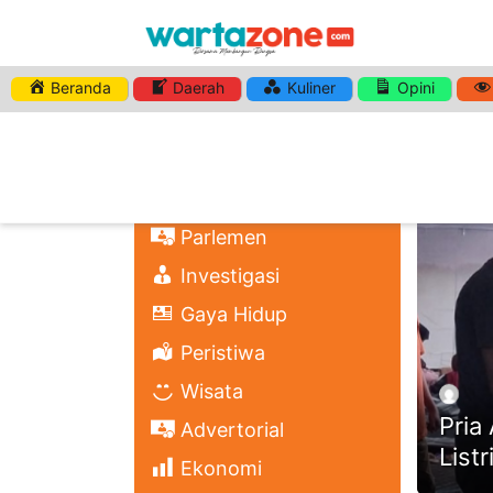
Beranda
Daerah
Kuliner
Opini
HASHTA
Nasional
Regional
Headli
Politik
Parlemen
Investigasi
Gaya Hidup
Peristiwa
Wisata
Pria
Advertorial
List
Ekonomi