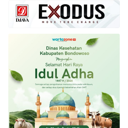
PT.
Balqis
Cyber
Media
Sejahtera