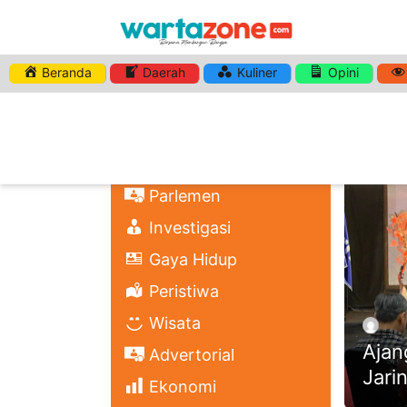
Beranda
Daerah
Kuliner
Opini
HASHTA
Nasional
Regional
Headli
Politik
Parlemen
Investigasi
Gaya Hidup
Peristiwa
Wisata
Ajan
Advertorial
Jari
Ekonomi