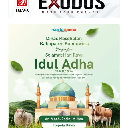
PT.
Balqis
Cyber
Media
Sejahtera