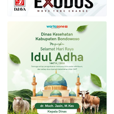
PT.
Balqis
Cyber
Media
Sejahtera