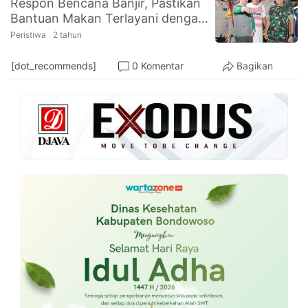
Respon Bencana Banjir, Pastikan
PT.
Bantuan Makan Terlayani dengan
Balqis
Cyber
Baik
Peristiwa
2 tahun
Media
Sejahtera
[dot_recommends]
0 Komentar
Bagikan