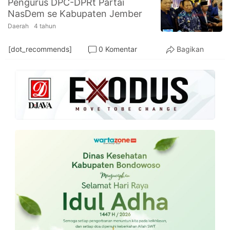
Pengurus DPC-DPRt Partai
PT.
NasDem se Kabupaten Jember
Balqis
Cyber
Daerah
4 tahun
Media
Sejahtera
[dot_recommends]
0 Komentar
Bagikan