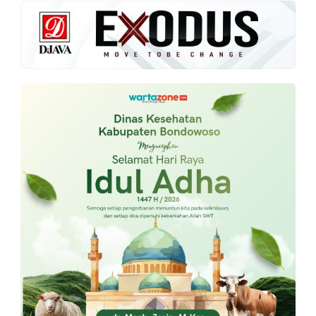
PT.
Balqis
Cyber
Media
Sejahtera