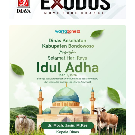
PT.
Balqis
Cyber
Media
Sejahtera