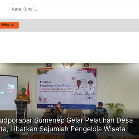
Wisata
G:
PELATIHAN PENGELOLAAN DESA WISATA
ne
udporapar Sumenep Gelar Pelatihan Desa
ta, Libatkan Sejumlah Pengelola Wisata