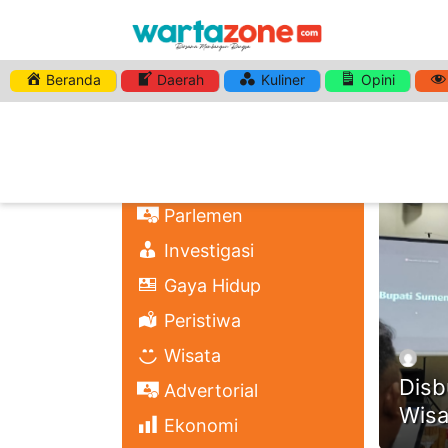
Beranda
Daerah
Kuliner
Opini
HASHTA
Nasional
Regional
Headli
Politik
Parlemen
Investigasi
Gaya Hidup
Peristiwa
Wisata
Disb
Advertorial
Wisa
Ekonomi