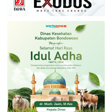
PT.
Balqis
Cyber
Media
Sejahtera