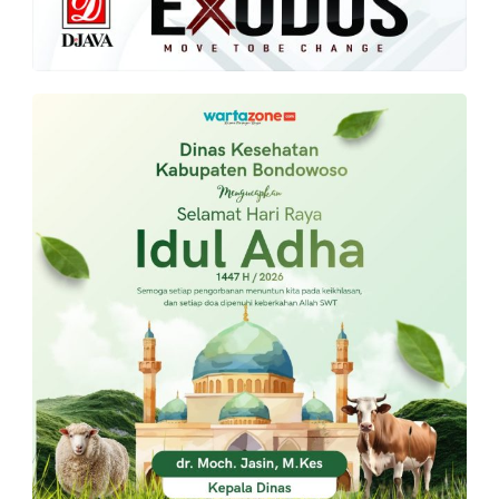
PT.
Balqis
Cyber
Media
Sejahtera