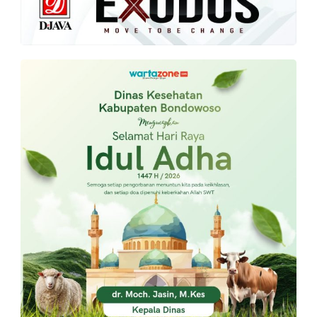
PT.
Balqis
Cyber
Media
Sejahtera