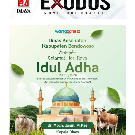
PT.
Balqis
Cyber
Media
Sejahtera